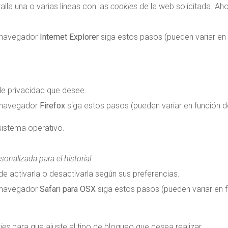
talla una o varias líneas con las
cookies
de la web solicitada. Aho
 navegador
Internet Explorer
siga estos pasos (pueden variar en 
 de privacidad que desee.
 navegador
Firefox
siga estos pasos (pueden variar en función de
istema operativo.
onalizada para el historial
.
de activarla o desactivarla según sus preferencias.
 navegador
Safari para OSX
siga estos pasos (pueden variar en f
ies
para que ajuste el tipo de bloqueo que desea realizar.