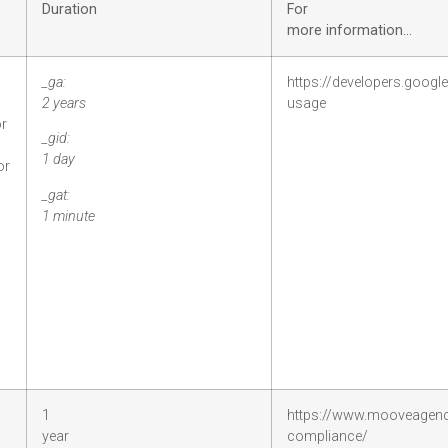
Duration
For
more information…
_ga:
https://developers.googl
2 years
usage
or
_gid:
1 day
or
_gat:
1 minute
1
https://www.mooveagenc
year
compliance/