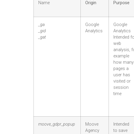
Name
Origin
Purpose
_ga
Google
Google
_gid
Analytics
Analytics
_gat
Intended f
web
analysis, f
example
how many
pages a
user has
visited or
session
time
moove_gdpr_popup
Moove
Intended
Agency
to save